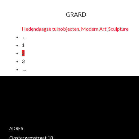
GRARD
Hedendaagse tuinobjecten
,
Modern Art
,
Sculpture
←
1
2
3
→
ADRES
Oostergemstraat 18